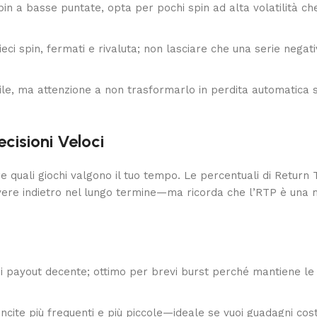
pin a basse puntate, opta per pochi spin ad alta volatilità c
eci spin, fermati e rivaluta; non lasciare che una serie negativ
ile, ma attenzione a non trasformarlo in perdita automatica 
cisioni Veloci
quali giochi valgono il tuo tempo. Le percentuali di Return 
cevere indietro nel lungo termine—ma ricorda che l’RTP è una 
di payout decente; ottimo per brevi burst perché mantiene le v
incite più frequenti e più piccole—ideale se vuoi guadagni cost