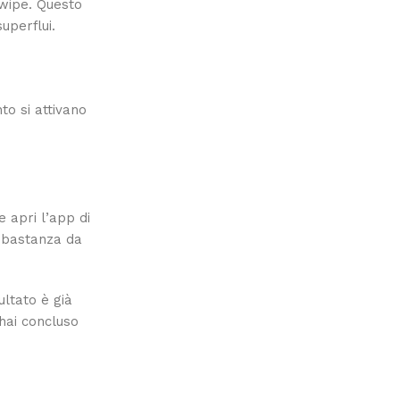
 swipe. Questo
uperflui.
to si attivano
e apri l’app di
abbastanza da
ltato è già
 hai concluso