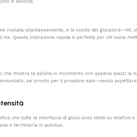
ono in secondi.
ene rivelata istantaneamente, e le scelte del giocatore—hit, 
ms. Questa interazione rapida è perfetta per chi vuole mett
deo che mostra la pallina in movimento non appena piazzi la t
 annunciato, sei pronto per il prossimo spin—senza aspettare
ntensità
fica che tutte le interfacce di gioco sono nitide su telefoni e 
ania e terminarla in autobus.