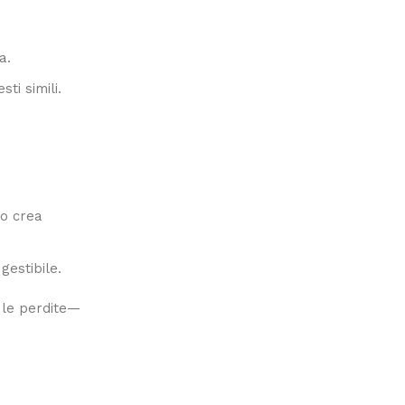
a.
ti simili.
to crea
gestibile.
 le perdite—