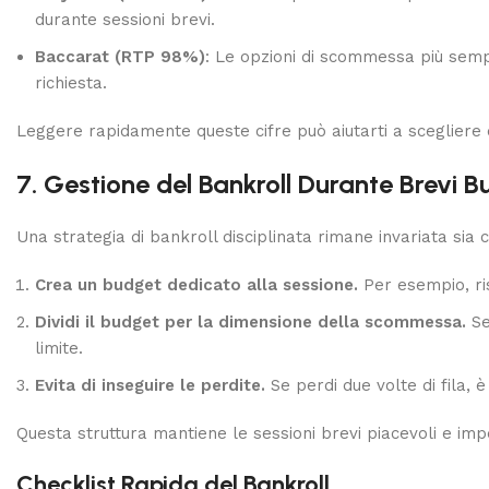
durante sessioni brevi.
Baccarat (RTP 98%)
: Le opzioni di scommessa più sempl
richiesta.
Leggere rapidamente queste cifre può aiutarti a scegliere q
7. Gestione del Bankroll Durante Brevi B
Una strategia di bankroll disciplinata rimane invariata sia c
Crea un budget dedicato alla sessione.
Per esempio, ris
Dividi il budget per la dimensione della scommessa.
Se
limite.
Evita di inseguire le perdite.
Se perdi due volte di fila, 
Questa struttura mantiene le sessioni brevi piacevoli e impe
Checklist Rapida del Bankroll