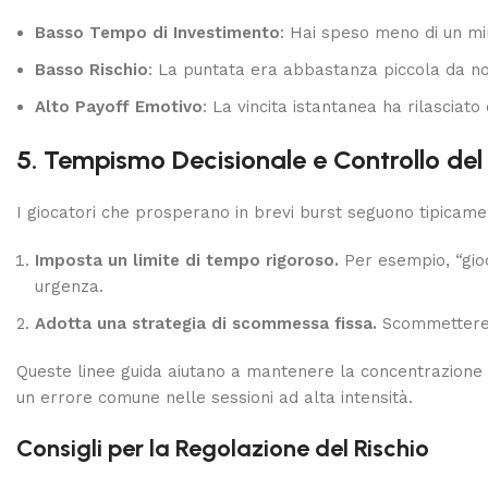
Basso Tempo di Investimento
: Hai speso meno di un min
Basso Rischio
: La puntata era abbastanza piccola da non
Alto Payoff Emotivo
: La vincita istantanea ha rilasciato
5. Tempismo Decisionale e Controllo del 
I giocatori che prosperano in brevi burst seguono tipicame
Imposta un limite di tempo rigoroso.
Per esempio, “gioc
urgenza.
Adotta una strategia di scommessa fissa.
Scommettere un
Queste linee guida aiutano a mantenere la concentrazione d
un errore comune nelle sessioni ad alta intensità.
Consigli per la Regolazione del Rischio