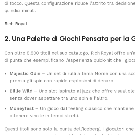
di tocco. Questa configurazione riduce l’attrito tra decisio
quindici minuti.
Rich Royal
2. Una Palette di Giochi Pensata per la
Con oltre 8.800 titoli nel suo catalogo, Rich Royal offre un’
di punta che esemplificano l’esperienza quick‑hit che i gioc
Majestic Odin
– Un set di rulli a tema Norse con una sc
premia gli spin con rapide esplosioni di denaro.
Billie Wild
– Uno slot ispirato al jazz che offre visual ele
senza dover aspettare tra uno spin e l’altro.
Moneyfest
– Un gioco dal feeling classico che mantiene 
ottenere vincite in tempi stretti.
Questi titoli sono solo la punta dell’iceberg. I giocatori ch