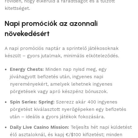
röviden, hogy elkerüld a fáradtságot és a túlzott
kitettséget.
Napi promóciók az azonnali
növekedésért
A napi promóciós naptár a sprintelő játékosoknak
készült – gyors jutalmak, minimális elköteleződés.
Energy Chests:
Minden nap nyisd meg, egy
jóváhagyott befizetés után, ingyenes napi
nyereményekért, amelyek lehetnek ingyenes
pörgetések vagy apró készpénz bónuszok.
Spin Series: Spring:
Szerezz akár 400 ingyenes
pörgetést kiválasztott nyerőgépeken egy befizetés
után – ideális a gyors játékok fokozására.
Daily Live Casino Mission:
Teljesíts hét napi küldetést
élő asztaloknál, és kapj €/$100 kifizetést; minden