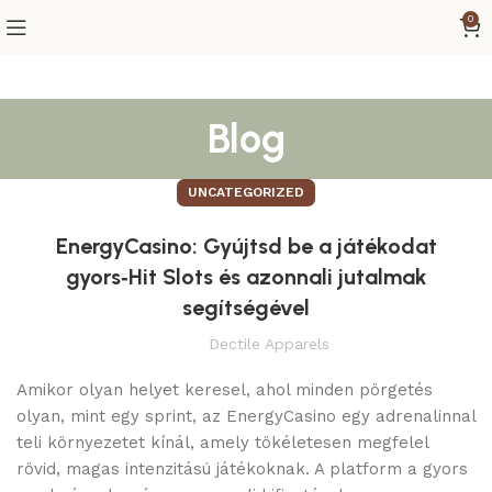
0
Blog
UNCATEGORIZED
EnergyCasino: Gyújtsd be a játékodat
gyors‑Hit Slots és azonnali jutalmak
segítségével
Dectile Apparels
Amikor olyan helyet keresel, ahol minden pörgetés
olyan, mint egy sprint, az EnergyCasino egy adrenalinnal
teli környezetet kínál, amely tökéletesen megfelel
rövid, magas intenzitású játékoknak. A platform a gyors