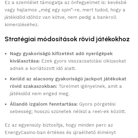
Ez a szemlélet támogatja az önfegyelmet is: kevésbé
vagy hajlamos „még egy spin”-re, mert tudod, hogy a
játékidőd időhöz van kötve, nem pedig a bankroll
kimerüléséhez.
Stratégiai módosítások rövid játékokhoz
Nagy gyakoriságú kifizetést adó nyerőgépek
kiválasztása:
Ezek gyors visszacsatolási ciklusokat
adnak a korlátozott idő alatt.
Kerüld az alacsony gyakoriságú jackpot játékokat
rövid szakaszokban:
Türelmet igényelnek, amit a
játékidőd nem enged meg.
Állandó izgalom fenntartása:
Gyors pörgetési
sebesség; hosszú szünetek nélkül a reel-ek között.
Ez az egyensúly biztosítja, hogy minden perc az
EnergyCasino‑ban értékes és újraélhető élményt