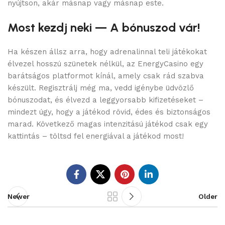
nyújtson, akár másnap vagy másnap este.
Most kezdj neki — A bónuszod vár!
Ha készen állsz arra, hogy adrenalinnal teli játékokat
élvezel hosszú szünetek nélkül, az EnergyCasino egy
barátságos platformot kínál, amely csak rád szabva
készült. Regisztrálj még ma, vedd igénybe üdvözlő
bónuszodat, és élvezd a leggyorsabb kifizetéseket –
mindezt úgy, hogy a játékod rövid, édes és biztonságos
marad. Következő magas intenzitású játékod csak egy
kattintás – töltsd fel energiával a játékod most!
Newer
Older