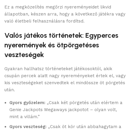
Ez a megközelítés megőrzi nyereményeidet likvid
állapotban, készen arra, hogy a következő játékra vagy
való életbeli felhasználásra fordítsd.
Valós játékos történetek: Egyperces
nyeremények és ötpörgetéses
veszteségek
Gyakran hallhatsz történeteket játékosoktól, akik
csupán percek alatt nagy nyereményeket értek el, vagy
kis veszteségeket szenvedtek el mindössze öt pörgetés
után.
Gyors győzelem:
„Csak két pörgetés után elértem a
Genie Jackpots Megaways jackpotot – olyan volt,
mint a villám.”
Gyors veszteség:
„Csak öt kör után abbahagytam a