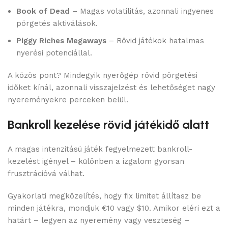
Book of Dead
– Magas volatilitás, azonnali ingyenes
pörgetés aktiválások.
Piggy Riches Megaways
– Rövid játékok hatalmas
nyerési potenciállal.
A közös pont? Mindegyik nyerőgép rövid pörgetési
időket kínál, azonnali visszajelzést és lehetőséget nagy
nyereményekre perceken belül.
Bankroll kezelése rövid játékidő alatt
A magas intenzitású játék fegyelmezett bankroll-
kezelést igényel – különben a izgalom gyorsan
frusztrációvá válhat.
Gyakorlati megközelítés, hogy fix limitet állítasz be
minden játékra, mondjuk €10 vagy $10. Amikor eléri ezt a
határt – legyen az nyeremény vagy veszteség –