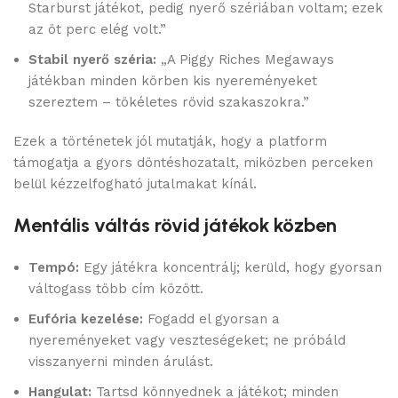
Starburst játékot, pedig nyerő szériában voltam; ezek
az öt perc elég volt.”
Stabil nyerő széria:
„A Piggy Riches Megaways
játékban minden körben kis nyereményeket
szereztem – tökéletes rövid szakaszokra.”
Ezek a történetek jól mutatják, hogy a platform
támogatja a gyors döntéshozatalt, miközben perceken
belül kézzelfogható jutalmakat kínál.
Mentális váltás rövid játékok közben
Tempó:
Egy játékra koncentrálj; kerüld, hogy gyorsan
váltogass több cím között.
Eufória kezelése:
Fogadd el gyorsan a
nyereményeket vagy veszteségeket; ne próbáld
visszanyerni minden árulást.
Hangulat:
Tartsd könnyednek a játékot; minden