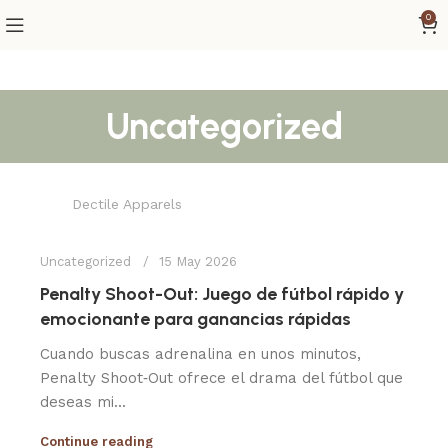
0
Uncategorized
Dectile Apparels
Uncategorized
15 May 2026
Penalty Shoot-Out: Juego de fútbol rápido y
emocionante para ganancias rápidas
Cuando buscas adrenalina en unos minutos,
Penalty Shoot‑Out ofrece el drama del fútbol que
deseas mi...
Continue reading