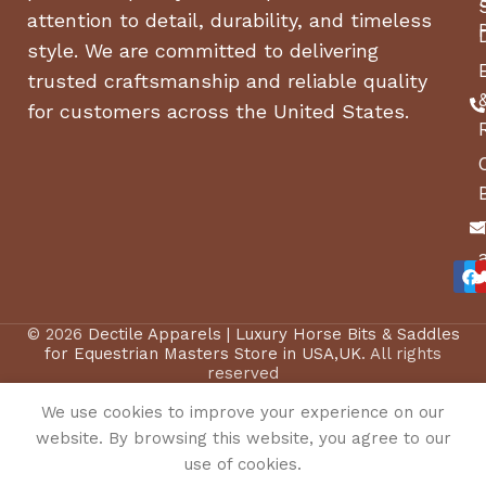
attention to detail, durability, and timeless
style. We are committed to delivering
trusted craftsmanship and reliable quality
for customers across the United States.
© 2026
Dectile Apparels | Luxury Horse Bits & Saddles
for Equestrian Masters Store in USA,UK
. All rights
reserved
We use cookies to improve your experience on our
website. By browsing this website, you agree to our
use of cookies.
0