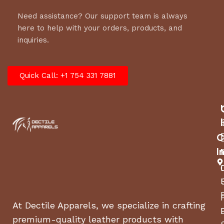
Need assistance? Our support team is always
here to help with your orders, products, and
inquiries.
Quick Call: +1 754 331 7881
C
I
At Dectile Apparels, we specialize in crafting
premium-quality leather products with