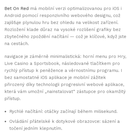
Bet On Red
má mobilní verzi optimalizovanou pro iOS i
Android pomocí responzivního webového designu, což
zajišťuje plynulou hru bez ohledu na velikost zařízení.
Rozložení klade důraz na vysoké rozlišení grafiky bez
zbytečného zpoždění načítání — což je klíčové, když jste
na cestách.
navigace je záměrně minimalistická: horní menu pro Hry,
Live Casino a Sportsbook, následované tlačítkem pro
rychlý přístup k peněžence a věrnostnímu programu. I
bez samostatné iOS aplikace je mobilní zážitek
přirozený díky technologii progresivní webové aplikace,
která vám umožní „nainstalovat“ zástupce pro okamžitý
přístup.
Rychlé načítání: otáčky začínají během milisekund.
Ovládání přátelské k dotykové obrazovce: sázení a
točení jedním klepnutím.