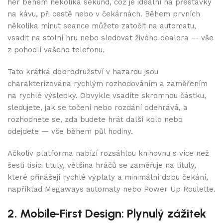
her během několika sekund, což je ideální na přestávky
na kávu, při cestě nebo v čekárnách. Během prvních
několika minut seance můžete zatočit na automatu,
vsadit na stolní hru nebo sledovat živého dealera — vše
z pohodlí vašeho telefonu.
Tato krátká dobrodružství v hazardu jsou
charakterizována rychlým rozhodováním a zaměřením
na rychlé výsledky. Obvykle vsadíte skromnou částku,
sledujete, jak se točení nebo rozdání odehrává, a
rozhodnete se, zda budete hrát další kolo nebo
odejdete — vše během půl hodiny.
Ačkoliv platforma nabízí rozsáhlou knihovnu s více než
šesti tisíci tituly, většina hráčů se zaměřuje na tituly,
které přinášejí rychlé výplaty a minimální dobu čekání,
například Megaways automaty nebo Power Up Roulette.
2. Mobile‑First Design: Plynulý zážitek