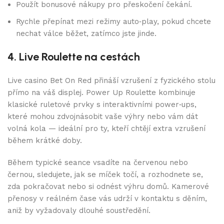
Použít bonusové nákupy pro přeskočení čekání.
Rychle přepínat mezi režimy auto‑play, pokud chcete
nechat válce běžet, zatímco jste jinde.
4. Live Roulette na cestách
Live casino Bet On Red přináší vzrušení z fyzického stolu
přímo na váš displej. Power Up Roulette kombinuje
klasické ruletové prvky s interaktivními power‑ups,
které mohou zdvojnásobit vaše výhry nebo vám dát
volná kola — ideální pro ty, kteří chtějí extra vzrušení
během krátké doby.
Během typické seance vsadíte na červenou nebo
černou, sledujete, jak se míček točí, a rozhodnete se,
zda pokračovat nebo si odnést výhru domů. Kamerové
přenosy v reálném čase vás udrží v kontaktu s děním,
aniž by vyžadovaly dlouhé soustředění.