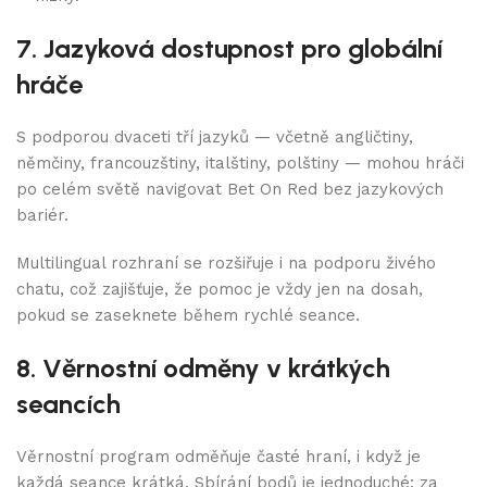
7. Jazyková dostupnost pro globální
hráče
S podporou dvaceti tří jazyků — včetně angličtiny,
němčiny, francouzštiny, italštiny, polštiny — mohou hráči
po celém světě navigovat Bet On Red bez jazykových
bariér.
Multilingual rozhraní se rozšiřuje i na podporu živého
chatu, což zajišťuje, že pomoc je vždy jen na dosah,
pokud se zaseknete během rychlé seance.
8. Věrnostní odměny v krátkých
seancích
Věrnostní program odměňuje časté hraní, i když je
každá seance krátká. Sbírání bodů je jednoduché: za