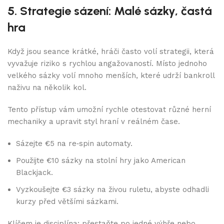
5. Strategie sázení: Malé sázky, častá
hra
Když jsou seance krátké, hráči často volí strategii, která
vyvažuje riziko s rychlou angažovaností. Místo jednoho
velkého sázky volí mnoho menších, které udrží bankroll
naživu na několik kol.
Tento přístup vám umožní rychle otestovat různé herní
mechaniky a upravit styl hraní v reálném čase.
Sázejte €5 na re‑spin automaty.
Použijte €10 sázky na stolní hry jako American
Blackjack.
Vyzkoušejte €3 sázky na živou ruletu, abyste odhadli
kurzy před většími sázkami.
Klíčem je disciplína: přestaňte po jedné výhře nebo